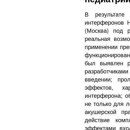
В результате
интерферонов 
(Москва) под 
реальная возмо
применении пре
функционировани
был выявлен р
разработчиками
введении; про
эффектов, ха
интерферона; о
не только для л
акушерской пр
действие комп
эффектами вхо