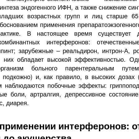
интеза эндогенного ИФН, а также снижение син
ладших возрастных групп и лиц старше 65
обоснованием применения препаратоэкзогенног
рактике. В настоящее время существует 
комбинантных интерферонов: отечественн
пинт; зарубежные – реальдирон, интрон-А, ро
 них обладает высокой эффективностью. Од
рганизм больного парентеральным путем 
 подкожно) и, как правило, в высоких дозах 
ом наблюдаются побочные эффекты: гриппопо
ые боли, артралгия, депрессивное состояние
, диарея.
применении интерферонов: о
 до акушерства