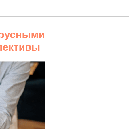
русными
пективы