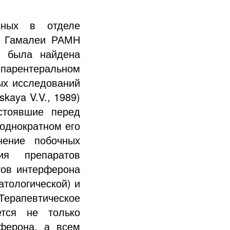
нных в отделе
. Гамалеи РАМН
, была найдена
 парентеральном
ых исследований
kaya V.V., 1989)
стоявшие перед
однократном его
нение побочных
ия препаратов
тов интерферона
атологической) и
ерапевтическое
ется не только
ферона, а всем