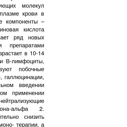
рующих молекул
плазме крови в
е компоненты –
иновая кислота
вает ряд новых
и препаратами
растает в 10-14
 и В-лимфоциты,
твуют побочные
, галлюцинации,
льном введении
ном применении
нейтрализующие
рона-альфа 2.
тельно снизить
моно- терапии, а