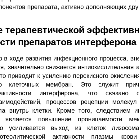
онентов препарата, активно дополняющих друг
 терапевтической эффективн
сти препаратов интерферона
о в ходе развития инфекционного процесса, вн
я, значительно снижается антиокислительная 
что приводит к усилению перекисного окислени
ю клеточных мембран. Это служит прич
 активности интерферона, что связано 
аимодействий, процессов рецепции молекул
ла внутрь клетки. Кроме того, следствием 
 является повышение проницаемости мем
го усиливается выход из клеток лизосома
теолитической активности плазмы крови