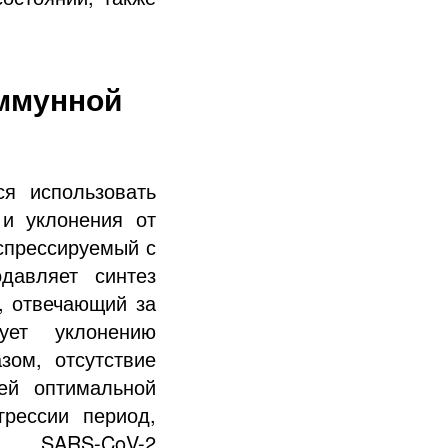
иммунной
я использовать
и уклонения от
кспрессируемый с
давляет синтез
, отвечающий за
ует уклонению
зом, отсутствие
ей оптимальной
рессии период,
мы SARS-CoV-2