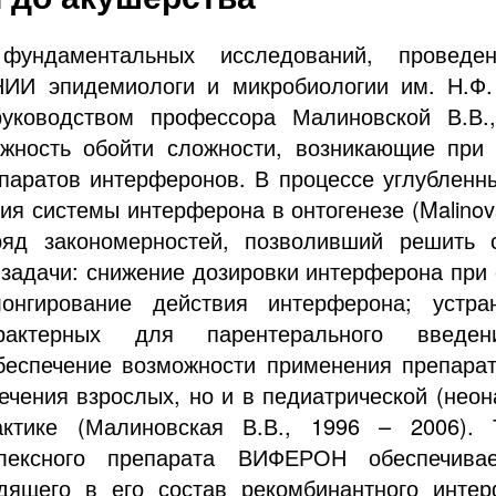
 фундаментальных исследований, проведе
НИИ эпидемиологи и микробиологии им. Н.Ф
руководством профессора Малиновской В.В.
жность обойти сложности, возникающие при
паратов интерферонов. В процессе углубленн
я системы интерферона в онтогенезе (Malinovs
яд закономерностей, позволивший решить 
 задачи: снижение дозировки интерферона при 
лонгирование действия интерферона; устра
рактерных для парентерального введен
беспечение возможности применения препара
ечения взрослых, но и в педиатрической (неон
актике (Малиновская В.В., 1996 – 2006). Т
лексного препарата ВИФЕРОН обеспечива
дящего в его состав рекомбинантного интер