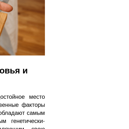
овья и
остойное место
твенные факторы
 обладают самым
м генетически-
являющим свою