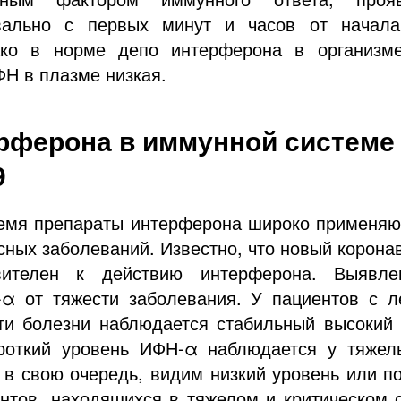
квально с первых минут и часов от начала
ако в норме депо интерферона в организме 
Н в плазме низкая.
рферона в иммунной системе
9
емя препараты интерферона широко применяю
сных заболеваний. Известно, что новый корона
вителен к действию интерферона. Выявле
α от тяжести заболевания. У пациентов с л
ти болезни наблюдается стабильный высокий
роткий уровень ИФН-α наблюдается у тяжел
 в свою очередь, видим низкий уровень или п
нтов, находящихся в тяжелом и критическом с