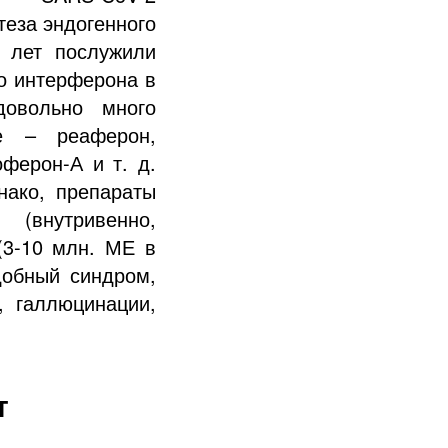
теза эндогенного
 лет послужили
о интерферона в
довольно много
ые – реаферон,
ферон-А и т. д.
нако, препараты
(внутривенно,
(3-10 млн. МЕ в
добный синдром,
, галлюцинации,
т