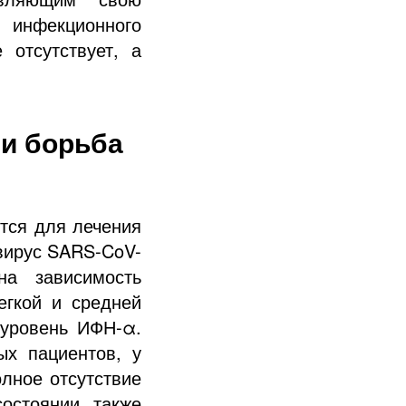
 инфекционного
отсутствует, а
 и борьба
тся для лечения
вирус SARS-CoV-
на зависимость
егкой и средней
 уровень ИФН-α.
ых пациентов, у
олное отсутствие
остоянии, также