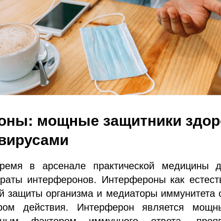
оны: мощные защитники здор
 вирусами
ремя в арсенале практической медицины д
раты интерферонов. Интерфероны как естес
й защиты организма и медиаторы иммунитета
ром действия. Интерферон является мощны
анным фактором иммунного ответа, про