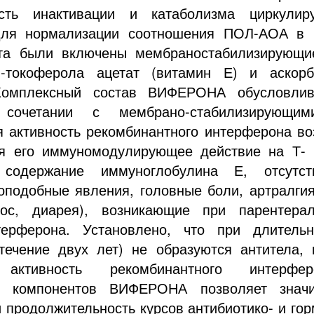
сть инактивации и катаболизма циркули
Для нормализации соотношения ПОЛ-АОА в 
ата были включены мембраностабилизирующи
 -токоферола ацетат (витамин Е) и аскорб
Комплексный состав ВИФЕРОНА обусловли
сочетании с мембрано-стабилизирующим
я активность рекомбинантного интерферона воз
ся его иммуномодулирующее действие на Т-
 содержание иммуноглобулина Е, отсутс
оподобные явления, головные боли, артралгия
ос, диарея), возникающие при парентера
терферона. Установлено, что при длитель
ечение двух лет) не образуются антитела, 
 активность рекомбинантного интерфе
е компонентов ВИФЕРОНА позволяет значи
 продолжительность курсов антибиотико- и гор