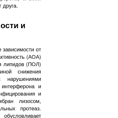
 друга.
ости и
е зависимости от
активность (АОА)
я липидов (ПОЛ)
иной снижения
с нарушениями
 интерферона и
инфицирования и
бран лизосом,
льных протеаз.
 обусловливает