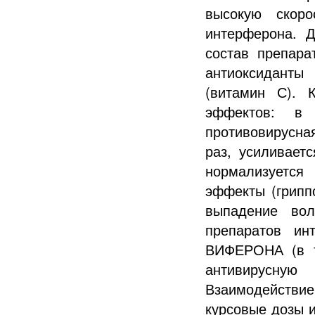
высокую скоро
интерферона. 
состав препар
антиоксиданты
(витамин С). 
эффектов: в 
противовирусна
раз, усиливает
нормализуется
эффекты (грипп
выпадение вол
препаратов ин
ВИФЕРОНА (в т
антивирусную
Взаимодействи
курсовые дозы и