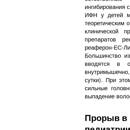
ингибирования с
ИФН у детей м
теоретическим 
клинической п
препаратов ре
реаферон-ЕС-Ли
Большинство из
вводятся в о
внутримышечно,
сутки). При эт
сильные головн
выпадение волос
Прорыв в 
педиатрии