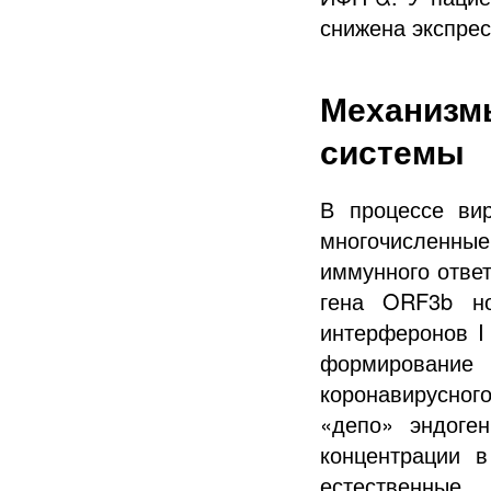
снижена экспрес
Механизмы
системы
В процессе ви
многочисленны
иммунного ответ
гена ORF3b но
интерферонов I
формирование
коронавирусног
«депо» эндоге
концентрации 
естественные