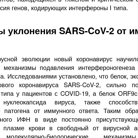
сия генов, кодирующих интерфероны I типа.
 уклонения SARS-CoV-2 от 
русной эволюции новый коронавирус научилс
е механизмы подавления интерфероногенеза 
а. Исследованиями установлено, что белок, э
вого коронавируса SARS-CoV-2, сильно по
 типа у пациентов с COVID-19, а белок ORF9c
 нуклеокапсида вируса, также способств
о патогена от иммунного ответа. Таким обра
нного ИФН в виде постоянно присутствующ
в плазме крови в свободный от вирусной аг
 молекулярно-биологические механиз