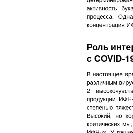
активность бу
процесса. Одн
концентрация ИФ
Роль инте
с COVID-1
В настоящее вр
различным виру
2 высокочувст
продукции ИФН-
степенью тяжес
Высокий, но ко
критических мы,
ИФН-α. У пацие