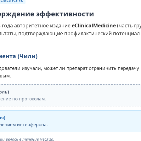
ALMEDICINE
ерждение эффективности
3 года авторитетное издание
eClinicalMedicine
(часть гр
льтаты, подтверждающие профилактический потенциал
мента (Чили)
ователи изучали, может ли препарат ограничить передачу 
овым.
оль)
ение по протоколам.
ия)
влением интерферона.
ми велось в течение месяца.