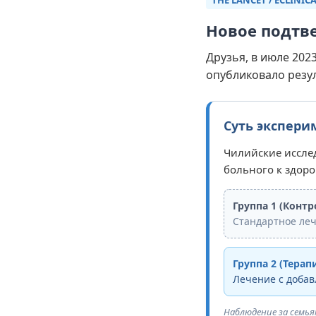
THE LANCET / ECLINIC
Новое подтв
Друзья, в июле 202
опубликовало резу
Суть экспери
Чилийские исслед
больного к здор
Группа 1 (Контр
Стандартное леч
Группа 2 (Терап
Лечение с доба
Наблюдение за семья