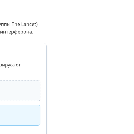
уппы The Lancet)
 интерферона.
вируса от