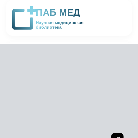
ПАБ МЕД
Научная медицинская
библиотека
ИНТЕРФЕРОН
ИММУНИТЕТ
ВАКЦИНАЦИЯ
СТАТЬИ
Что такое интерферон
|
Нейросеть AI
Поиск PubMed