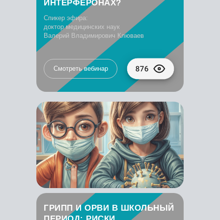
ИНТЕРФЕРОНАХ?
Спикер эфира:
доктор медицинских наук
Валерий Владимирович Клюваев
Смотреть вебинар
ГРИПП И ОРВИ В ШКОЛЬНЫЙ
ПЕРИОД: РИСКИ,