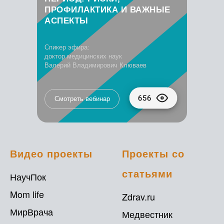
ПРОФИЛАКТИКА И ВАЖНЫЕ
АСПЕКТЫ
Спикер эфира:
доктор медицинских наук
Валерий Владимирович Клюваев
Смотреть вебинар
Видео проекты
Проекты со
статьями
НаучПок
Mom life
Zdrav.ru
МирВрача
Медвестник