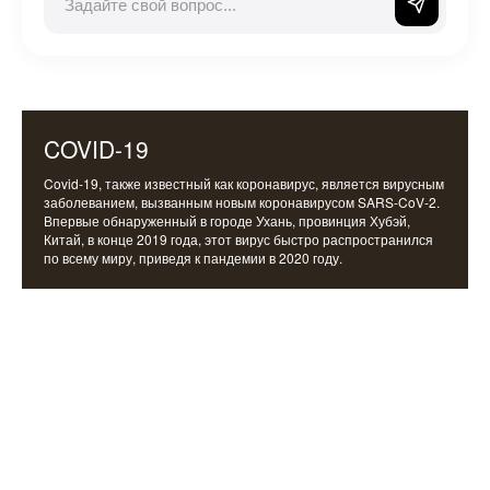
COVID-19
Covid-19, также известный как коронавирус, является вирусным
заболеванием, вызванным новым коронавирусом SARS-CoV-2.
Впервые обнаруженный в городе Ухань, провинция Хубэй,
Китай, в конце 2019 года, этот вирус быстро распространился
по всему миру, приведя к пандемии в 2020 году.