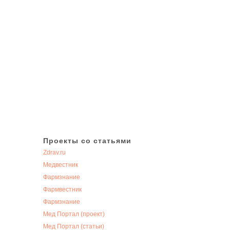
Поскольку и грипп, и COVID-19 являются вирусными
заболеваниями, к тому же респираторными, то в контексте
иммунного ответа у этих патологий
Проекты со статьями
Zdrav.ru
Медвестник
Фармзнание
Фармвестник
Фармзнание
Мед Портал (проект)
Мед Портал (статьи)