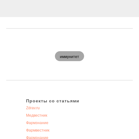
иммунитет
Проекты со статьями
Zdrav.ru
Медвестник
Фармзнание
Фармвестник
Фармзнание