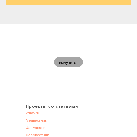
иммунитет
Проекты со статьями
Zdrav.ru
Медвестник
Фармзнание
Фармвестник